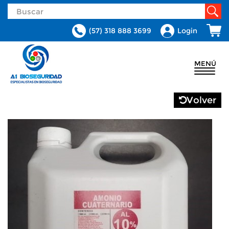
(57) 318 888 3699
Login
MENÚ
Volver