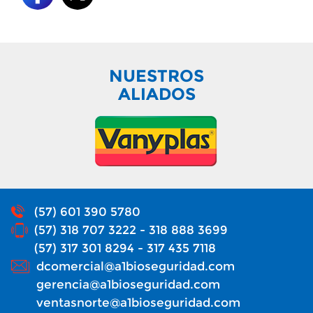
NUESTROS
ALIADOS
(57) 601 390 5780
(57) 318 707 3222 - 318 888 3699
(57) 317 301 8294 - 317 435 7118
dcomercial@a1bioseguridad.com
gerencia@a1bioseguridad.com
ventasnorte@a1bioseguridad.com