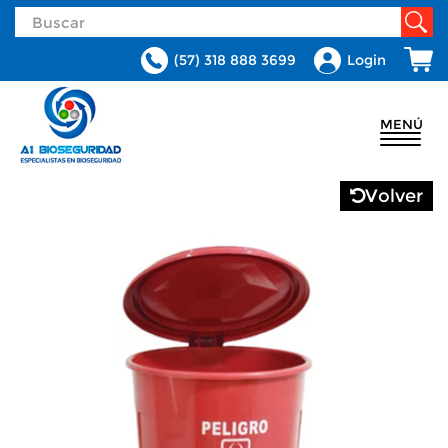
(57) 318 888 3699
Login
MENÚ
Volver