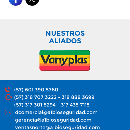
NUESTROS
ALIADOS
(57) 601 390 5780
(57) 318 707 3222 - 318 888 3699
(57) 317 301 8294 - 317 435 7118
dcomercial@a1bioseguridad.com
gerencia@a1bioseguridad.com
ventasnorte@a1bioseguridad.com