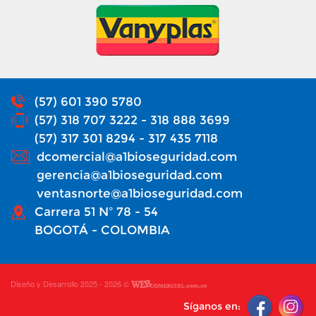
(57) 601 390 5780
(57) 318 707 3222 - 318 888 3699
(57) 317 301 8294 - 317 435 7118
dcomercial@a1bioseguridad.com
gerencia@a1bioseguridad.com
ventasnorte@a1bioseguridad.com
Carrera 51 Nº 78 - 54
BOGOTÁ - COLOMBIA
Diseño y Desarrollo 2025 - 2026 ©
Síganos en: